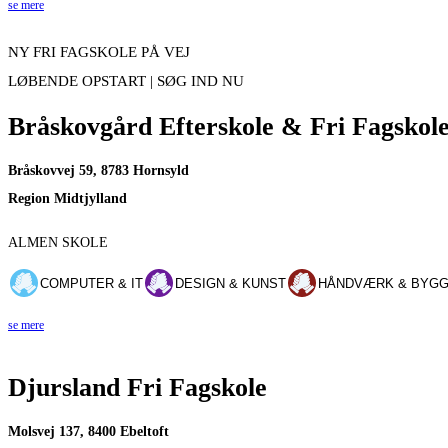
se mere
NY FRI FAGSKOLE PÅ VEJ
LØBENDE OPSTART | SØG IND NU
Bråskovgård Efterskole & Fri Fagskol
Bråskovvej 59, 8783 Hornsyld
Region Midtjylland
ALMEN SKOLE
COMPUTER & IT
DESIGN & KUNST
HÅNDVÆRK & BYGG
se mere
Djursland Fri Fagskole
Molsvej 137, 8400 Ebeltoft