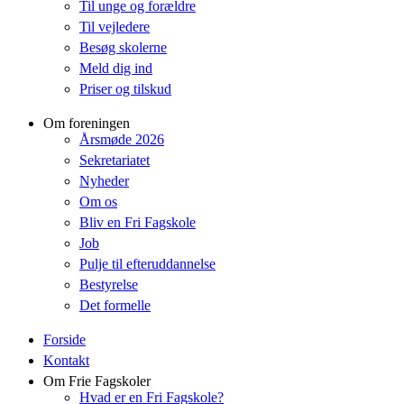
Til unge og forældre
Til vejledere
Besøg skolerne
Meld dig ind
Priser og tilskud
Om foreningen
Årsmøde 2026
Sekretariatet
Nyheder
Om os
Bliv en Fri Fagskole
Job
Pulje til efteruddannelse
Bestyrelse
Det formelle
Forside
Kontakt
Om Frie Fagskoler
Hvad er en Fri Fagskole?