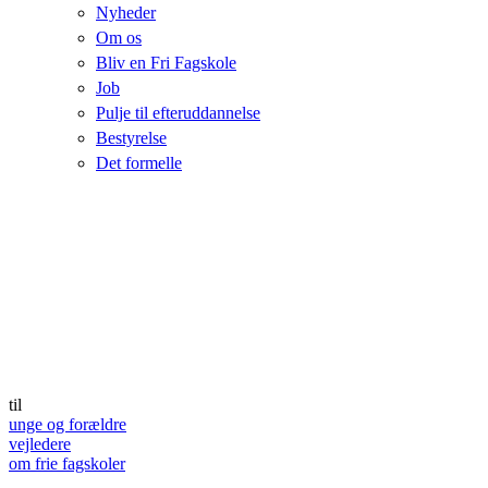
Nyheder
Om os
Bliv en Fri Fagskole
Job
Pulje til efteruddannelse
Bestyrelse
Det formelle
til
unge og forældre
vejledere
om frie fagskoler